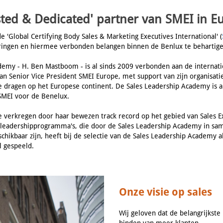
sted & Dedicated' partner van SMEI in E
 'Global Certifying Body Sales & Marketing Executives International' (
eringen en hiermee verbonden belangen binnen de Benlux te behartige
demy - H. Ben Mastboom - is al sinds 2009 verbonden aan de internat
van Senior Vice President SMEI Europe, met support van zijn organisa
te dragen op het Europese continent. De Sales Leadership Academy is 
SMEI voor de Benelux.
verkregen door haar bewezen track record op het gebied van Sales Ex
sleadershipprogramma's, die door de Sales Leadership Academy in sa
chikbaar zijn, heeft bij de selectie van de Sales Leadership Academy 
l gespeeld.
Onze visie op sales
Wij geloven dat de belangrijkste