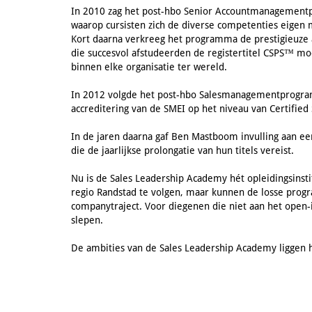
In 2010 zag het post-hbo Senior Accountmanagementpr
waarop cursisten zich de diverse competenties eigen 
Kort daarna verkreeg het programma de prestigieuze ac
die succesvol afstudeerden de registertitel CSPS™ m
binnen elke organisatie ter wereld.
In 2012 volgde het post-hbo Salesmanagementprogramma
accreditering van de SMEI op het niveau van Certified
In de jaren daarna gaf Ben Mastboom invulling aan e
die de jaarlijkse prolongatie van hun titels vereist.
Nu is de Sales Leadership Academy hét opleidingsinsti
regio Randstad te volgen, maar kunnen de losse prog
companytraject. Voor diegenen die niet aan het open-i
slepen.
De ambities van de Sales Leadership Academy liggen 