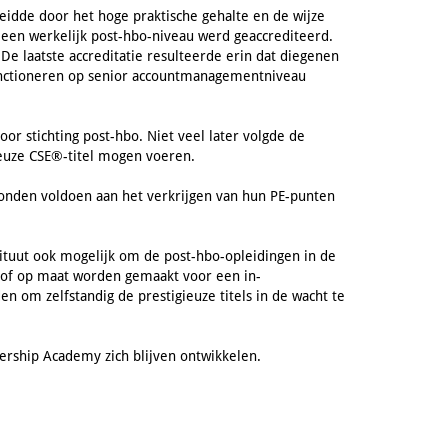
dde door het hoge praktische gehalte en de wijze
 een werkelijk post-hbo-niveau werd geaccrediteerd.
De laatste accreditatie resulteerde erin dat diegenen
functioneren op senior accountmanagementniveau
r stichting post-hbo. Niet veel later volgde de
ieuze CSE®-titel mogen voeren.
onden voldoen aan het verkrijgen van hun PE-punten
stituut ook mogelijk om de post-hbo-opleidingen in de
 of op maat worden gemaakt voor een in-
n om zelfstandig de prestigieuze titels in de wacht te
ership Academy zich blijven ontwikkelen.