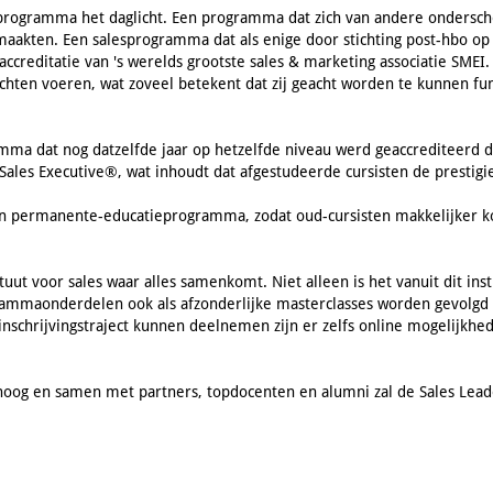
ogramma het daglicht. Een programma dat zich van andere onderschei
maakten. Een salesprogramma dat als enige door stichting post-hbo op
creditatie van 's werelds grootste sales & marketing associatie SMEI. 
ochten voeren, wat zoveel betekent dat zij geacht worden te kunnen 
 dat nog datzelfde jaar op hetzelfde niveau werd geaccrediteerd doo
 Sales Executive®, wat inhoudt dat afgestudeerde cursisten de prestig
en permanente-educatieprogramma, zodat oud-cursisten makkelijker k
tuut voor sales waar alles samenkomt. Niet alleen is het vanuit dit in
rammaonderdelen ook als afzonderlijke masterclasses worden gevolgd
nschrijvingstraject kunnen deelnemen zijn er zelfs online mogelijkhede
hoog en samen met partners, topdocenten en alumni zal de Sales Lead