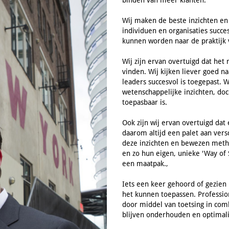
binden van meer klanten.
Wij maken de beste inzichten en
individuen en organisaties succe
kunnen worden naar de praktijk 
Wij zijn ervan overtuigd dat het
vinden. Wij kijken liever goed n
leaders succesvol is toegepast. 
wetenschappelijke inzichten, doc
toepasbaar is.
Ook zijn wij ervan overtuigd dat
daarom altijd een palet aan ver
deze inzichten en bewezen meth
en zo hun eigen, unieke 'Way of S
een maatpak.,
Iets een keer gehoord of gezien
het kunnen toepassen. Profession
door middel van toetsing in co
blijven onderhouden en optimalis