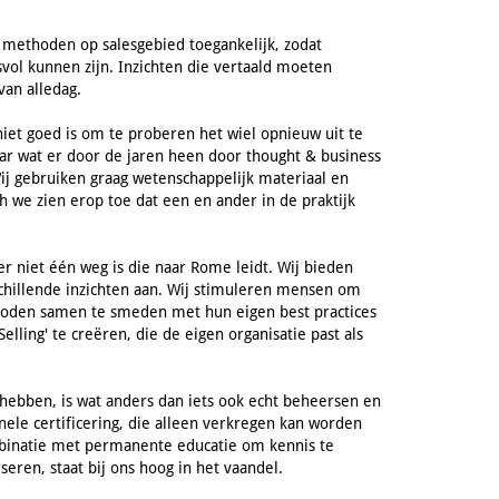
 methoden op salesgebied toegankelijk, zodat
svol kunnen zijn. Inzichten die vertaald moeten
van alledag.
 niet goed is om te proberen het wiel opnieuw uit te
aar wat er door de jaren heen door thought & business
Wij gebruiken graag wetenschappelijk materiaal en
h we zien erop toe dat een en ander in de praktijk
 er niet één weg is die naar Rome leidt. Wij bieden
schillende inzichten aan. Wij stimuleren mensen om
oden samen te smeden met hun eigen best practices
elling' te creëren, die de eigen organisatie past als
 hebben, is wat anders dan iets ook echt beheersen en
ele certificering, die alleen verkregen kan worden
mbinatie met permanente educatie om kennis te
eren, staat bij ons hoog in het vaandel.