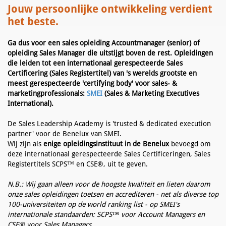
Jouw persoonlijke ontwikkeling verdient
het beste.
Ga dus voor een sales opleiding Accountmanager (senior) of
opleiding Sales Manager die uitstijgt boven de rest. Opleidingen
die leiden tot een internationaal gerespecteerde Sales
Certificering (Sales Registertitel) van 's werelds grootste en
meest gerespecteerde 'certifying body' voor sales- &
marketingprofessionals:
SMEI
(Sales & Marketing Executives
International).
De Sales Leadership Academy is 'trusted & dedicated execution
partner' voor de Benelux van SMEI.
Wij zijn als
enige opleidingsinstituut in de Benelux
bevoegd om
deze internationaal gerespecteerde Sales Certificeringen, Sales
Registertitels SCPS™ en CSE®, uit te geven.
N.B.: Wij gaan alleen voor de hoogste kwaliteit en lieten daarom
onze sales opleidingen toetsen en accrediteren - net als diverse top
100-universiteiten op de world ranking list - op SMEI's
internationale standaarden: SCPS™ voor Account Managers en
CSE® voor Sales Managers.