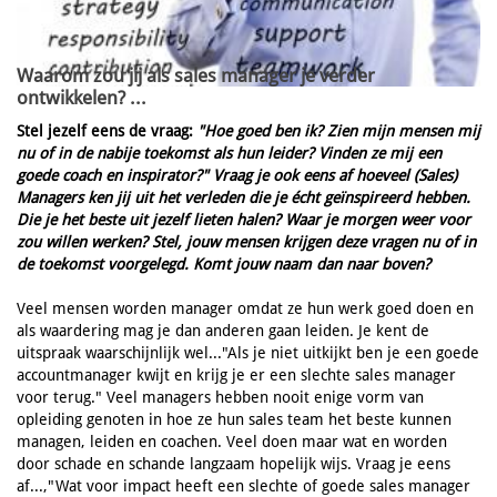
Waarom zou jij als sales manager je verder
ontwikkelen? ...
Stel jezelf eens de vraag
:
"Hoe goed ben ik? Zien mijn mensen mij
nu of in de nabije toekomst als hun leider? Vinden ze mij een
goede coach en inspirator?" Vraag je ook eens af hoeveel (Sales)
Managers ken jij uit het verleden die je écht geïnspireerd hebben.
Die je het beste uit jezelf lieten halen? Waar je morgen weer voor
zou willen werken? Stel, jouw mensen krijgen deze vragen nu of in
de toekomst voorgelegd. Komt jouw naam dan naar boven?
Veel mensen worden manager omdat ze hun werk goed doen en
als waardering mag je dan anderen gaan leiden. Je kent de
uitspraak waarschijnlijk wel..."Als je niet uitkijkt ben je een goede
accountmanager kwijt en krijg je er een slechte sales manager
voor terug." Veel managers hebben nooit enige vorm van
opleiding genoten in hoe ze hun sales team het beste kunnen
managen, leiden en coachen. Veel doen maar wat en worden
door schade en schande langzaam hopelijk wijs. Vraag je eens
af...,"Wat voor impact heeft een slechte of goede sales manager