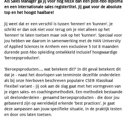
Als Sales Manager ga jij voor n
og MEER dan een post-hbo diploma
en een internationale sales registertitel. Jij gaat voor de
absolute
top en het hoogst haalbare!
Jij weet dat er een verschil is tussen 'kennen' en 'kunnen'. Je
schrikt er dan ook niet voor terug om je niet alleen op het
'kennen' te laten toetsen maar ook op het 'kunnen'. Speciaal voor
jou hebben we daarom in samenwerking met de HAN University
of Applied Sciences te Arnhem een exclusieve 5 tot 8 maanden
durende post-hbo opleiding ontwikkeld inclusief hoogwaardige
'beroepsproducten'.
'Beroepsproducten..., wat betekent dit?' In dit geval betekent dit
dat je - naast het doorlopen van tenminste dezelfde onderdelen
als bij onze hierboven beschreven populaire CSE® Klassikaal
Flexibel variant - jij ook aan de slag gaat met het vormgeven van
je eigen sales- en coachingsmethodiek. Een methodiek bestaande
uit deelonderdelen - genaamd beroepsproducten - die door jou
gebaseerd zijn op wereldwijd erkende 'best practices'. Je gaat
deze aanpassen aan jouw specifieke situatie, in de praktijk testen
en door ons laten toetsen.